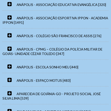
ANÁPOLIS - ASSOCIAÇÃO EDUCATIVA EVANGÉLICA [320]
ANÁPOLIS - ASSOCIAÇÃO ESPORTIVA IPPON - ACADEMIA
IPPON [1491]
ANÁPOLIS - COLÉGIO SÃO FRANCISCO DE ASSIS [276]
Webmail
ANÁPOLIS - CPMG – COLÉGIO DA POLÍCIA MILITAR DE
Digite apenas o "usuário" sem @dominio!
Contatos
GOIÁS- UNIDADE CÉZAR TOLEDO [347]
Acessibilidade
Tamanho da Fonte
Endereço e Contatos
ANÁPOLIS - ESCOLA SONHO MEU [440]
Usuário
- Letra A > Fonte tamanho normal.
Endereço:
Avenida Goiás, nº 1.149 SALA 01 ,
Contatos
- Letra A+ > Aumenta o tamanho da fonte.
Centro
CEP: 75025-090 – Anápolis/GO
ANÁPOLIS - ESPAÇO MOTUS [483]
- Letra A- > Diminui o tamanho da fonte.
Telefone: (
62) 3943-3590
Senha
WhatsApp:
(62) 9 9388-5282
Layout
APARECIDA DE GOIÂNIA-GO - PROJETO SOCIAL JOSÉ
E-mail:
judogoias@judogoias.com.br
- Para alterar a cor do layout de escuro para claro e
SILVA LIMA [539]
/
josmaramaral@gmail.com
2078
vice versa clique nos ícones
Usuário
Horário de funcionamento:
Das 14h00 às 18h00
Enviar