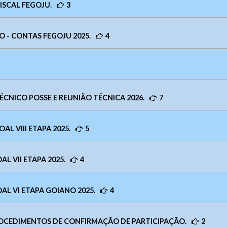
ISCAL FEGOJU.
3
t
Arquivos
udogoias@judogoias.com.br /
josmaramaral@gmail.com
Enviar
lterar a cor do layout de escuro para claro e vice versa clique nos íc
de funcionamento:
Das 14h00 às 18h00
7
O - CONTAS FEGOJU 2025.
4
Enviar
Enviar
CNICO POSSE E REUNIÃO TÉCNICA 2026.
7
AL VIII ETAPA 2025.
5
L VII ETAPA 2025.
4
AL VI ETAPA GOIANO 2025.
4
ROCEDIMENTOS DE CONFIRMAÇÃO DE PARTICIPAÇÃO.
2