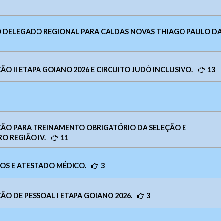
O DELEGADO REGIONAL PARA CALDAS NOVAS THIAGO PAULO DA 
ÃO II ETAPA GOIANO 2026 E CIRCUITO JUDÔ INCLUSIVO.
13
ia Geral
Webmail
AÇÃO PARA TREINAMENTO OBRIGATÓRIO DA SELEÇÃO E
O REGIÃO IV.
11
Digite apenas o "usuário" sem @dominio!
Usuário
sibilidade
Contatos
OS E ATESTADO MÉDICO.
3
Usuário
ho da Fonte
ço e Contatos
Senha
 A > Fonte tamanho normal.
Contatos
Anexar arquivos (opcional)
ÃO DE PESSOAL I ETAPA GOIANO 2026.
3
o:
Avenida Goiás, nº 1.149 SALA 01 , Centro
CEP: 75025-090 – An
 A+ > Aumenta o tamanho da fonte.
 (
62) 3943-3590
A- > Diminui o tamanho da fonte.
Senha
pp:
(62) 9 9388-5282