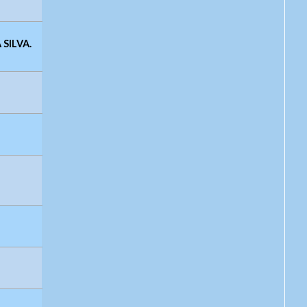
SILVA.
ápolis/GO