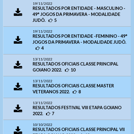
19/11/2022
RESULTADOS POR ENTIDADE - MASCULINO -
49° JOGOS DA PRIMAVERA - MODALIDADE
JUDÔ.
5
19/11/2022
RESULTADOS POR ENTIDADE -FEMININO - 49°
JOGOS DA PRIMAVERA - MODALIDADE JUDÔ.
4
Ouvidoria Geral
13/11/2022
RESULTADOS OFICIAIS CLASSE PRINCIPAL
GOIANO 2022.
10
13/11/2022
RESULTADOS OFICIAIS CLASSE MASTER
VETERANOS 2022.
8
13/11/2022
RESULTADOS FESTIVAL VIII ETAPA GOIANO
Webmail
2022.
7
Digite apenas o "usuário" sem @dominio!
Contatos
10/10/2022
Acessibilidade
RESULTADOS OFICIAIS CLASSE PRINCIPAL VII