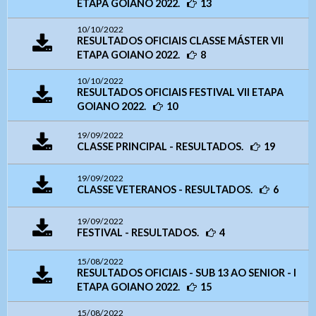
ETAPA GOIANO 2022.
13
Tamanho da Fonte
Endereço e Contatos
Usuário
- Letra A > Fonte tamanho normal.
10/10/2022
Endereço:
Avenida Goiás, nº 1.149 SALA 01 ,
Contatos
RESULTADOS OFICIAIS CLASSE MÁSTER VII
- Letra A+ > Aumenta o tamanho da fonte.
Centro
CEP: 75025-090 – Anápolis/GO
ETAPA GOIANO 2022.
8
- Letra A- > Diminui o tamanho da fonte.
Telefone: (
62) 3943-3590
Senha
WhatsApp:
(62) 9 9388-5282
10/10/2022
Layout
RESULTADOS OFICIAIS FESTIVAL VII ETAPA
E-mail:
judogoias@judogoias.com.br
- Para alterar a cor do layout de escuro para claro e
GOIANO 2022.
10
/
josmaramaral@gmail.com
6937
vice versa clique nos ícones
Usuário
Horário de funcionamento:
Das 14h00 às 18h00
19/09/2022
Enviar
CLASSE PRINCIPAL - RESULTADOS.
19
Anexar arquivos (opcional)
Senha
19/09/2022
CLASSE VETERANOS - RESULTADOS.
6
Arquivos
19/09/2022
FESTIVAL - RESULTADOS.
4
Enviar
15/08/2022
RESULTADOS OFICIAIS - SUB 13 AO SENIOR - I
ETAPA GOIANO 2022.
15
Enviar
15/08/2022