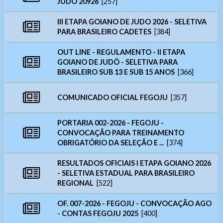
JUDÔ 20926
[257]
- Letra A- > Diminui o tamanho da fonte.
Telefone: (
62) 3943-3590
Senha
WhatsApp:
(62) 9 9388-5282
Layout
III ETAPA GOIANO DE JUDO 2026 - SELETIVA
E-mail:
judogoias@judogoias.com.br
- Para alterar a cor do layout de escuro para claro e
PARA BRASILEIRO CADETES
[384]
/
josmaramaral@gmail.com
6230
vice versa clique nos ícones
Usuário
Horário de funcionamento:
Das 14h00 às 18h00
OUT LINE - REGULAMENTO - II ETAPA
Enviar
GOIANO DE JUDÔ - SELETIVA PARA
BRASILEIRO SUB 13 E SUB 15 ANOS
[366]
Anexar arquivos (opcional)
Senha
COMUNICADO OFICIAL FEGOJU
[357]
Arquivos
PORTARIA 002-2026 - FEGOJU -
Enviar
CONVOCAÇÃO PARA TREINAMENTO
OBRIGATÓRIO DA SELEÇÃO E ...
[374]
RESULTADOS OFICIAIS I ETAPA GOIANO 2026
Enviar
- SELETIVA ESTADUAL PARA BRASILEIRO
REGIONAL
[522]
OF. 007-2026 - FEGOJU - CONVOCAÇÃO AGO
- CONTAS FEGOJU 2025
[400]