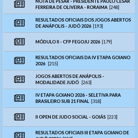
NOTA DE PESAR - PRESIDENTE PAULO CÉSAR
FERREIRA DE OLIVEIRA - RORAIMA
[248]
RESULTADOS OFICIAIS DOS JOGOS ABERTOS
DE ANÁPOLIS - JUDÔ 2026
[193]
Ouvidoria Geral
MÓDULO II - CFP FEGOJU 2026
[179]
RESULTADOS OFICIAIS DA IV ETAPA GOIANO
2026
[215]
JOGOS ABERTOS DE ANÁPOLIS -
MODALIDADE JUDÔ
[263]
Webmail
IV ETAPA GOIANO 2026 - SELETIVA PARA
BRASILEIRO SUB 21 FINAL
[318]
Digite apenas o "usuário" sem @dominio!
Contatos
Acessibilidade
II OPEN DE JUDO SOCIAL - GOIÁS
[223]
Tamanho da Fonte
Endereço e Contatos
Usuário
- Letra A > Fonte tamanho normal.
Endereço:
Avenida Goiás, nº 1.149 SALA 01 ,
Contatos
RESULTADOS OFICIAIS III ETAPA GOIANO DE
- Letra A+ > Aumenta o tamanho da fonte.
Centro
CEP: 75025-090 – Anápolis/GO